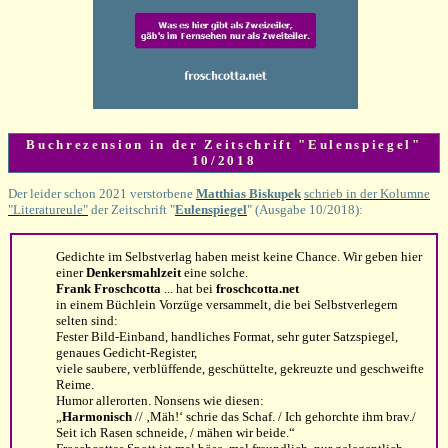
Buchrezension in der Zeitschrift "Eulenspiegel"
10/2018
Der leider schon 2021 verstorbene
Matthias Biskupek
schrieb in der Kolumne
"Literatureule"
der Zeitschrift "
Eulenspiegel
" (Ausgabe 10/2018):
Gedichte im Selbstverlag haben meist keine Chance. Wir geben hier
einer
Denkersmahlzeit
eine solche.
Frank Froschcotta
... hat bei
froschcotta.net
in einem Büchlein Vorzüge versammelt, die bei Selbstverlegern
selten sind:
Fester Bild-Einband, handliches Format, sehr guter Satzspiegel,
genaues Gedicht-Register,
viele saubere, verblüffende, geschüttelte, gekreuzte und geschweifte
Reime.
Humor allerorten. Nonsens wie diesen:
„
Harmonisch
// ‚Mäh!‘ schrie das Schaf. / Ich gehorchte ihm brav./
Seit ich Rasen schneide, / mähen wir beide.“