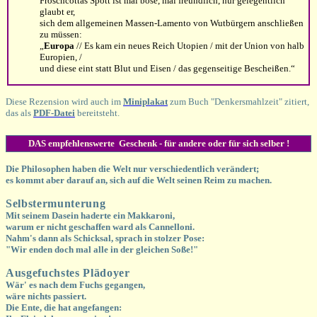
Froschcottas Spott ist mal böse, mal freundlich, nur gelegentlich
glaubt er,
sich dem allgemeinen Massen-Lamento von Wutbürgern anschließen
zu müssen:
„
Europa
// Es kam ein neues Reich Utopien / mit der Union von halb
Europien, /
und diese eint statt Blut und Eisen / das gegenseitige Bescheißen.“
Diese Rezension wird auch im
Miniplakat
zum Buch "Denkersmahlzeit" zitiert,
das als
PDF-Datei
bereitsteht.
DAS empfehlenswerte Geschenk - für andere oder für sich selber !
Die Philosophen haben die Welt nur verschiedentlich verändert;
es kommt aber darauf an, sich auf die Welt seinen Reim zu machen.
Selbstermunterung
Mit seinem Dasein haderte ein Makkaroni,
warum er nicht geschaffen ward als Cannelloni.
Nahm's dann als Schicksal, sprach in stolzer Pose:
"Wir enden doch mal alle in der gleichen Soße!"
Ausgefuchstes Plädoyer
Wär' es nach dem Fuchs gegangen,
wäre nichts passiert.
Die Ente, die hat angefangen: