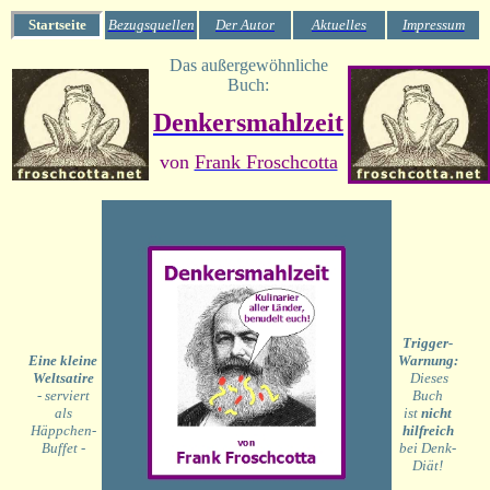
Startseite
Bezugsquellen
Der Autor
Aktuelles
Impressum
Das außergewöhnliche
Buch:
Denkersmahlzeit
von
Frank Froschcotta
Trigger-
Ein
e kleine
Warnung:
Weltsatire
Dieses
- serviert
Buch
als
ist
nicht
Häppchen-
hilfreich
Buffet
-
bei Denk-
Diät!