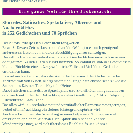
Ihr Fleisch hat provoziert!
Eine ganze Welt für Ihre Jackentasche!
Skurriles, Satirisches, Spekulatives, Albernes und
Nachdenkliches
in 252 Gedichtchen und 70 Sprüchen
Des Autors Prinzip:
Den Leser nicht langweilen!
Er weiß: Dessen Zeit ist kostbar, und auf der Welt gibt es noch genügend
anderes zum Lesen, von anderen Beschäftigungen zu schweigen.
Deshalb läßt er seine Gedankenspiele und Geschichtchen meist schon in vier
oder gar zwei Zeilen auf den Punkt kommen. So kommt es, daß der Leser diesem
kleinen Büchlein eine außergewöhnliche Fülle und Vielfalt an Gedanken
entnehmen kann.
Es wird auch erkennbar, dass der Autor die heiter-nachdenkliche deutsche
Verstradition von Busch, Morgenstern und Ringelnatz ebenso schätzt wie die
Satire eines Kästner, Tucholsky oder Heine.
Dabei mischen sich zeitlose Sprachspiele und Skurrilitäten mit gnadenlosen
oder auch mitfühlenden Betrachtungen über Gesellschaft, Politik, Religion,
Literatur und – das Leben.
Das alles wird in unterhaltsamer und verständlicher Form zusammengetragen,
wobei oft im Nachklang ein tieferer Hintergrund spürbar wird.
Am Ende kulminiert die Sammlung in einer Folge von 70 knappen und
drastischen Sprüchen, die man auch Aphorismen nennen könnte.
Wer derartiges mag, wird sich über dieses Büchlein freuen können.